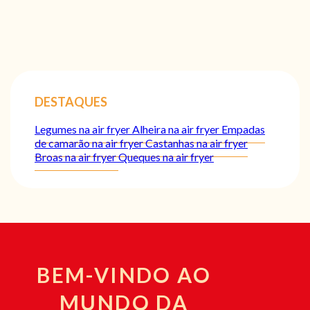
DESTAQUES
Legumes na air fryer
Alheira na air fryer
Empadas
de camarão na air fryer
Castanhas na air fryer
Broas na air fryer
Queques na air fryer
BEM-VINDO AO
MUNDO DA