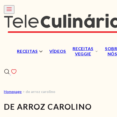
RECEITAS
SOBR
RECEITAS
VÍDEOS
VEGGIE
NÓ
Homepage
>
de arroz carolino
RECEITAS
DE ARROZ CAROLINO
VÍDEOS