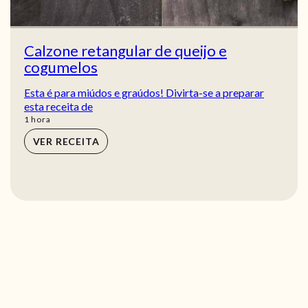
Calzone retangular de queijo e
cogumelos
Esta é para miúdos e graúdos! Divirta-se a preparar
esta receita de
hora
1
hora
VER RECEITA