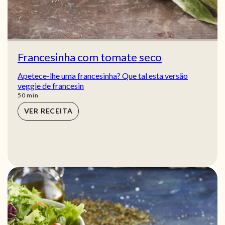
Francesinha com tomate seco
Apetece-lhe uma francesinha? Que tal esta versão
veggie de francesin
min
50
min
VER RECEITA