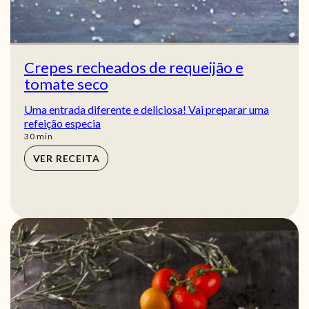
Crepes recheados de requeijão e
tomate seco
Uma entrada diferente e deliciosa! Vai preparar uma
refeição especia
min
30
min
VER RECEITA