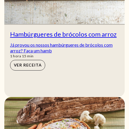
Hambúrgueres de brócolos com arroz
Já provou os nossos hambúrgueres de brócolos com
arroz? Faça um hamb
hora
min
1
hora
15
min
VER RECEITA