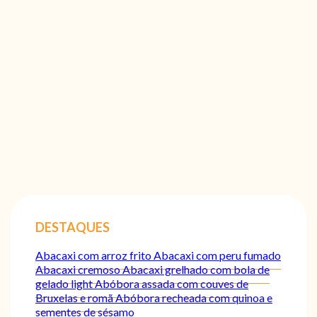
DESTAQUES
Abacaxi com arroz frito
Abacaxi com peru fumado
Abacaxi cremoso
Abacaxi grelhado com bola de
gelado light
Abóbora assada com couves de
Bruxelas e romã
Abóbora recheada com quinoa e
sementes de sésamo