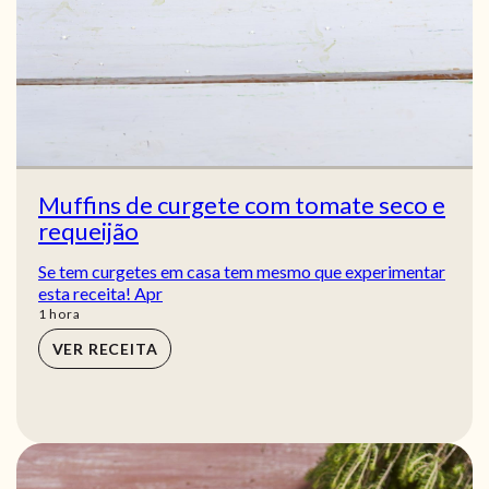
Muffins de curgete com tomate seco e
requeijão
Se tem curgetes em casa tem mesmo que experimentar
esta receita! Apr
hora
1
hora
VER RECEITA