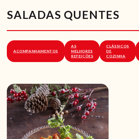
SALADAS QUENTES
AS
CLÁSSICOS
ACOMPANHAMENTOS
MELHORES
DE
REFEIÇÕES
COZINHA