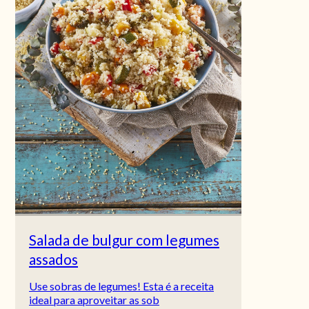
Salada de bulgur com legumes
assados
Use sobras de legumes! Esta é a receita
ideal para aproveitar as sob