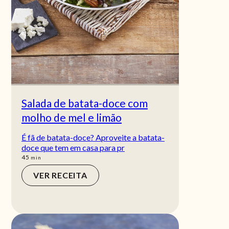
Salada de batata-doce com
molho de mel e limão
É fã de batata-doce? Aproveite a batata-
doce que tem em casa para pr
min
45
min
VER RECEITA