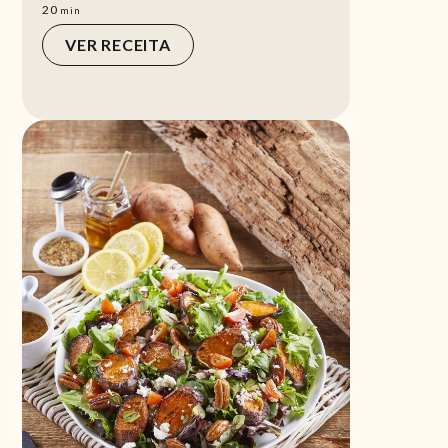
min
20
min
VER RECEITA