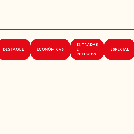
RECEITAS
VÍDEOS
RECEITAS VEGGIE
ENTRADAS
SOBRE NÓS
DESTAQUE
ECONÓMICAS
E
ESPECIAL
PETISCOS
LOJA ONLINE
BLOG