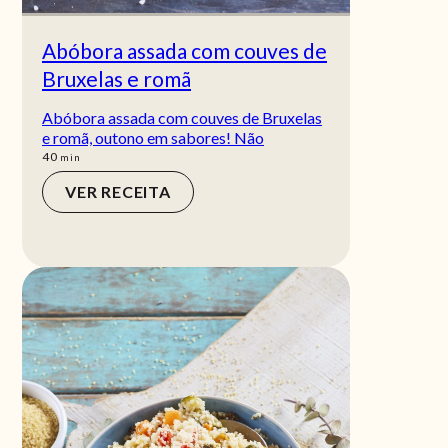
Abóbora assada com couves de
Bruxelas e romã
Abóbora assada com couves de Bruxelas
e romã, outono em sabores! Não
min
40
min
VER RECEITA