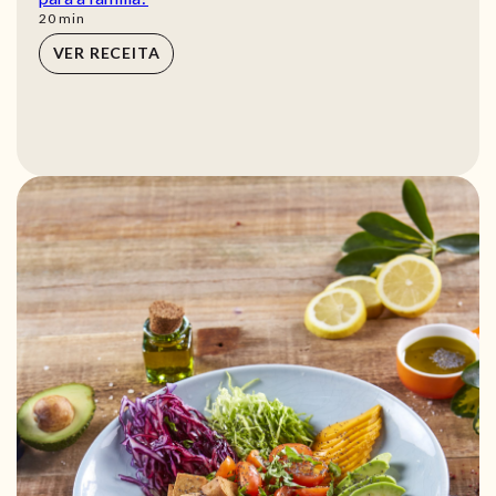
min
20
min
VER RECEITA