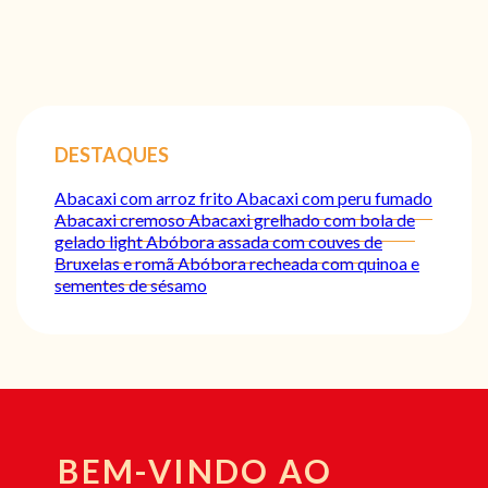
DESTAQUES
Abacaxi com arroz frito
Abacaxi com peru fumado
Abacaxi cremoso
Abacaxi grelhado com bola de
gelado light
Abóbora assada com couves de
Bruxelas e romã
Abóbora recheada com quinoa e
sementes de sésamo
BEM-VINDO AO