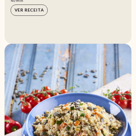
min
40
min
VER RECEITA