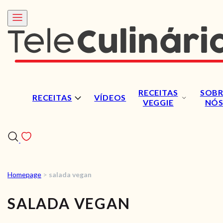
RECEITAS
SOBR
RECEITAS
VÍDEOS
VEGGIE
NÓ
Homepage
>
salada vegan
RECEITAS
SALADA VEGAN
VÍDEOS