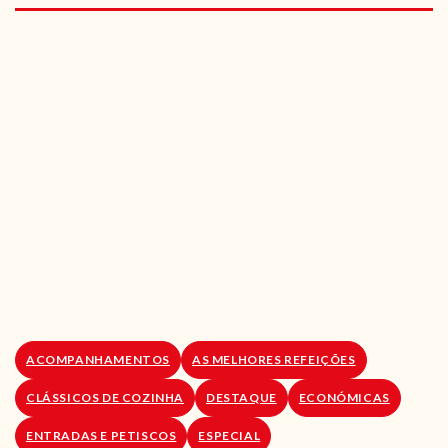
RECEITAS VEGGIE
SOBRE NÓS
LOJA ONLINE
BLOG
ACOMPANHAMENTOS
AS MELHORES REFEIÇÕES
CLÁSSICOS DE COZINHA
DESTAQUE
ECONÓMICAS
ENTRADAS E PETISCOS
ESPECIAL