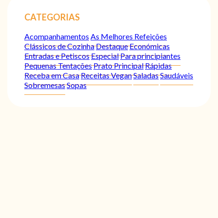
CATEGORIAS
Acompanhamentos
As Melhores Refeições
Clássicos de Cozinha
Destaque
Económicas
Entradas e Petiscos
Especial
Para principiantes
Pequenas Tentações
Prato Principal
Rápidas
Receba em Casa
Receitas Vegan
Saladas
Saudáveis
Sobremesas
Sopas