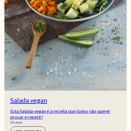
Salada vegan
Esta Salada vegan é a receita que todos vão querer
provar e repetir!
min
35
min