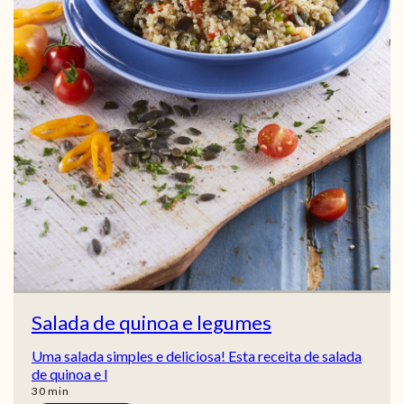
Salada de quinoa e legumes
Uma salada simples e deliciosa! Esta receita de salada
de quinoa e l
min
30
min