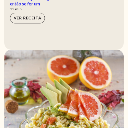
então se for um
min
15
min
VER RECEITA