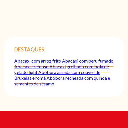
DESTAQUES
Abacaxi com arroz frito
Abacaxi com peru fumado
Abacaxi cremoso
Abacaxi grelhado com bola de
gelado light
Abóbora assada com couves de
Bruxelas e romã
Abóbora recheada com quinoa e
sementes de sésamo