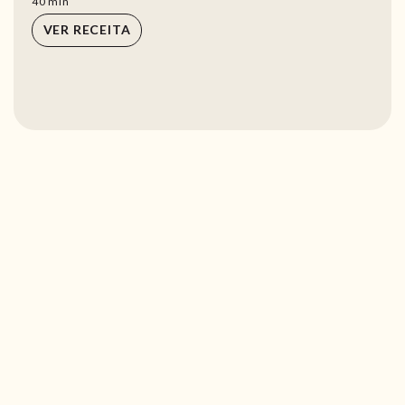
min
40
min
VER RECEITA