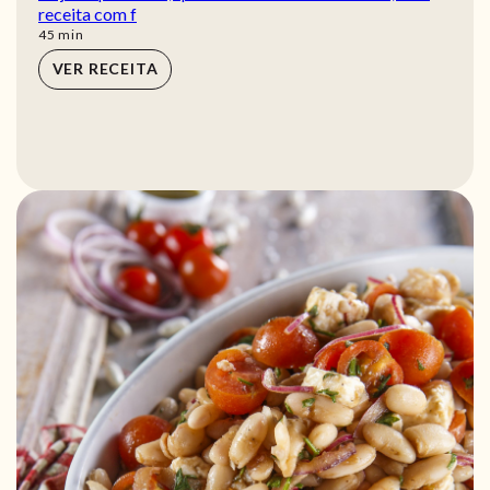
receita com f
min
45
min
VER RECEITA