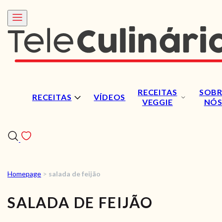
RECEITAS
SOBR
RECEITAS
VÍDEOS
VEGGIE
NÓ
Homepage
>
salada de feijão
RECEITAS
SALADA DE FEIJÃO
VÍDEOS