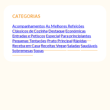
CATEGORIAS
Acompanhamentos
As Melhores Refeições
Clássicos de Cozinha
Destaque
Económicas
Entradas e Petiscos
Especial
Para principiantes
Pequenas Tentações
Prato Principal
Rápidas
Receba em Casa
Receitas Vegan
Saladas
Saudáveis
Sobremesas
Sopas