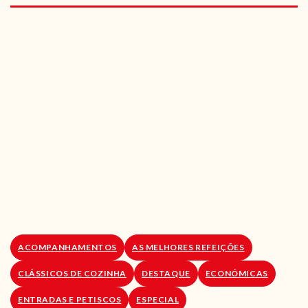
RECEITAS VEGGIE
SOBRE NÓS
LOJA ONLINE
BLOG
ACOMPANHAMENTOS
AS MELHORES REFEIÇÕES
CLÁSSICOS DE COZINHA
DESTAQUE
ECONÓMICAS
ENTRADAS E PETISCOS
ESPECIAL