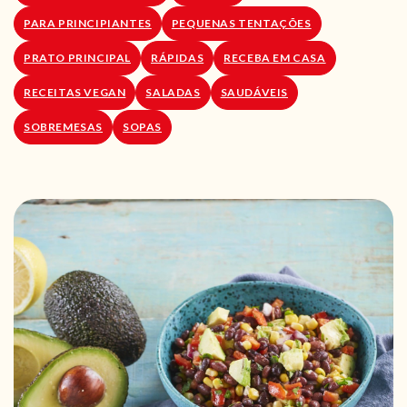
PARA PRINCIPIANTES
PEQUENAS TENTAÇÕES
PRATO PRINCIPAL
RÁPIDAS
RECEBA EM CASA
RECEITAS VEGAN
SALADAS
SAUDÁVEIS
SOBREMESAS
SOPAS