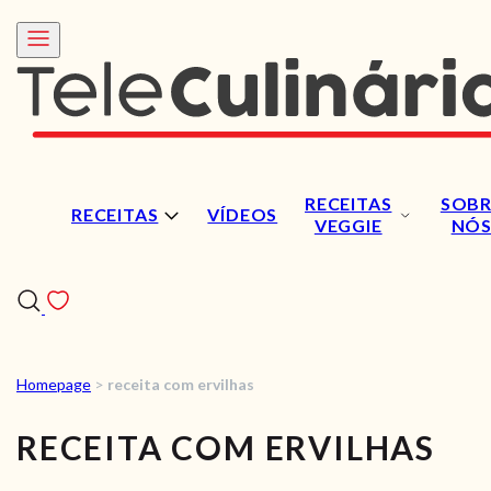
RECEITAS
SOBR
RECEITAS
VÍDEOS
VEGGIE
NÓ
Homepage
>
receita com ervilhas
RECEITAS
RECEITA COM ERVILHAS
VÍDEOS