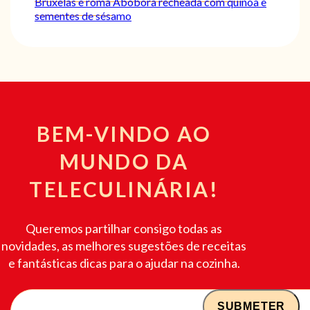
Bruxelas e romã
Abóbora recheada com quinoa e
sementes de sésamo
BEM-VINDO AO
MUNDO DA
TELECULINÁRIA!
Queremos partilhar consigo todas as
novidades, as melhores sugestões de receitas
e fantásticas dicas para o ajudar na cozinha.