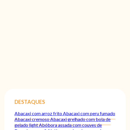
DESTAQUES
Abacaxi com arroz frito
Abacaxi com peru fumado
Abacaxi cremoso
Abacaxi grelhado com bola de
gelado light
Abóbora assada com couves de