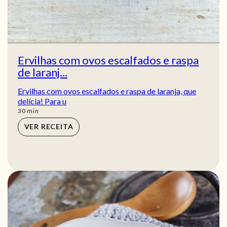
Ervilhas com ovos escalfados e raspa
de laranj...
Ervilhas com ovos escalfados e raspa de laranja, que
delícia! Para u
min
30
min
VER RECEITA