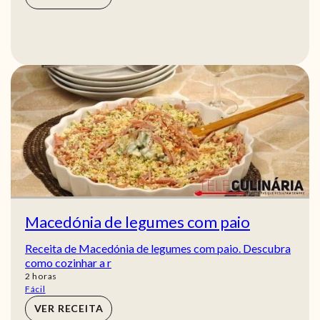
Macedónia de legumes com paio
Receita de Macedónia de legumes com paio. Descubra
como cozinhar a r
horas
2
horas
Fácil
VER RECEITA