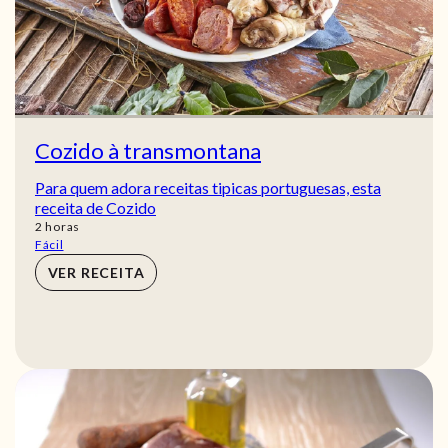
Cozido à transmontana
Para quem adora receitas tipicas portuguesas, esta
receita de Cozido
horas
2
horas
Fácil
VER RECEITA