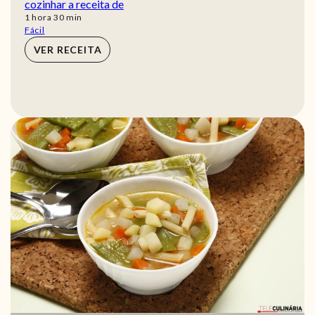
cozinhar a receita de
hora
min
1
hora
30
min
Fácil
VER RECEITA