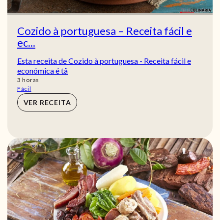
Cozido à portuguesa – Receita fácil e
ec...
Esta receita de Cozido à portuguesa - Receita fácil e
económica é tã
horas
3
horas
Fácil
VER RECEITA