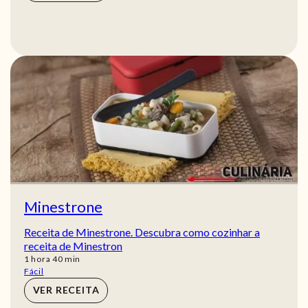
Minestrone
Receita de Minestrone. Descubra como cozinhar a
receita de Minestron
hora
min
1
hora
40
min
Fácil
VER RECEITA