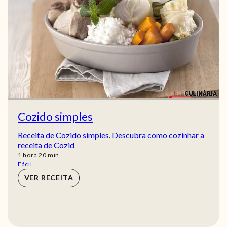
Cozido simples
Receita de Cozido simples. Descubra como cozinhar a
receita de Cozid
hora
min
1
hora
20
min
Fácil
VER RECEITA