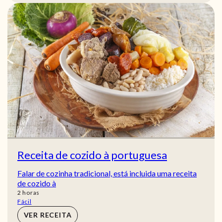
Receita de cozido à portuguesa
Falar de cozinha tradicional, está incluida uma receita
de cozido à
horas
2
horas
Fácil
VER RECEITA