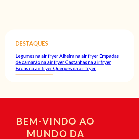
DESTAQUES
Legumes na air fryer
Alheira na air fryer
Empadas
de camarão na air fryer
Castanhas na air fryer
Broas na air fryer
Queques na air fryer
BEM-VINDO AO
MUNDO DA