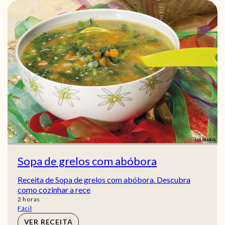
Sopa de grelos com abóbora
Receita de Sopa de grelos com abóbora. Descubra
como cozinhar a rece
horas
2
horas
Fácil
VER RECEITA