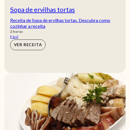
Sopa de ervilhas tortas
Receita de Sopa de ervilhas tortas. Descubra como
cozinhar a receita
horas
2
horas
Fácil
VER RECEITA