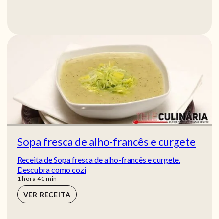
Sopa fresca de alho-francês e curgete
Receita de Sopa fresca de alho-francês e curgete.
Descubra como cozi
hora
min
1
hora
40
min
VER RECEITA