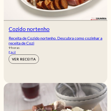
Cozido nortenho
Receita de Cozido nortenho. Descubra como cozinhar a
receita de Cozi
horas
9
horas
Fácil
VER RECEITA