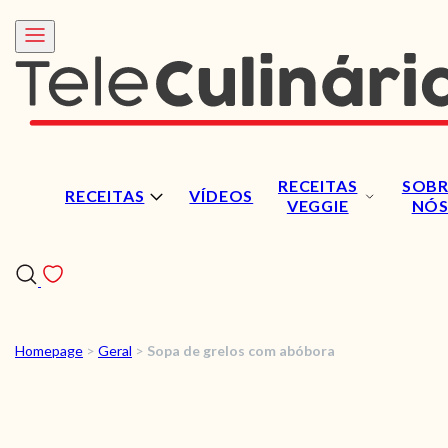
RECEITAS
SOBR
RECEITAS
VÍDEOS
VEGGIE
NÓ
Homepage
>
Geral
>
Sopa de grelos com abóbora
RECEITAS
VÍDEOS