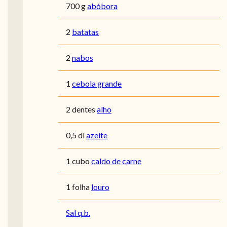
700 g
abóbora
2
batatas
2
nabos
1
cebola grande
2 dentes
alho
0,5 dl
azeite
1 cubo
caldo de carne
1 folha
louro
Sal q.b.