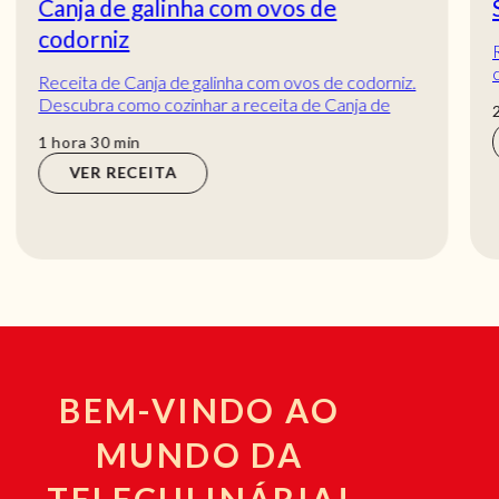
Sopa de cherne
Receita de Sopa de cherne. Descubra como
cozinhar a receita de Sopa de cherne de maneira
prática e deliciosa com a Teleculinária!
horas
2
horas
VER RECEITA
BEM-VINDO AO
MUNDO DA
TELECULINÁRIA!