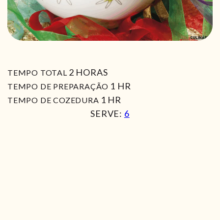
HORAS
2
HORAS
TEMPO TOTAL
HORA
1
HR
TEMPO DE PREPARAÇÃO
HORA
1
HR
TEMPO DE COZEDURA
SERVE:
6