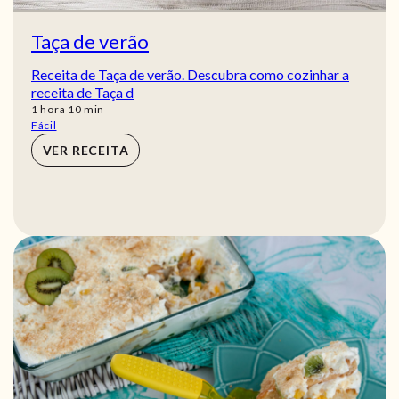
Taça de verão
Receita de Taça de verão. Descubra como cozinhar a
receita de Taça d
hora
min
1
hora
10
min
Fácil
VER RECEITA