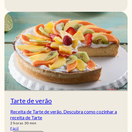
Tarte de verão
Receita de Tarte de verão. Descubra como cozinhar a
receita de Tarte
horas
min
2
horas
30
min
Fácil