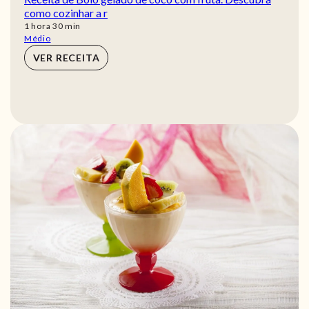
como cozinhar a r
hora
min
1
hora
30
min
Médio
VER RECEITA