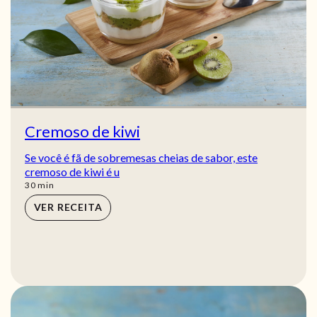
Cremoso de kiwi
Se você é fã de sobremesas cheias de sabor, este
cremoso de kiwi é u
min
30
min
VER RECEITA