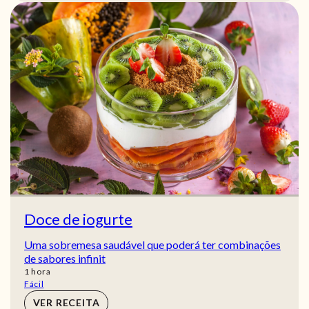
Doce de iogurte
Uma sobremesa saudável que poderá ter combinações
de sabores infinit
hora
1
hora
Fácil
VER RECEITA