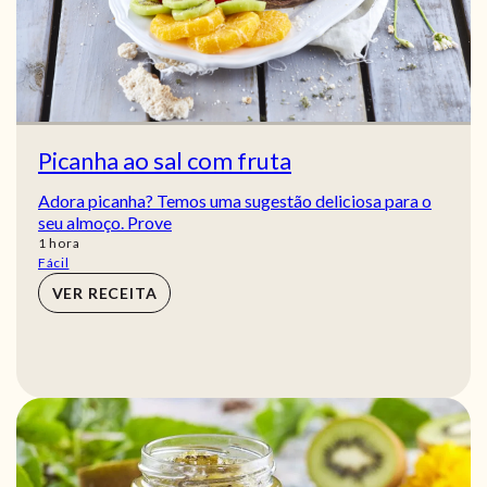
Picanha ao sal com fruta
Adora picanha? Temos uma sugestão deliciosa para o
seu almoço. Prove
hora
1
hora
Fácil
VER RECEITA