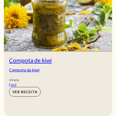
Compota de kiwi
Compota da kiwi
hora
1
hora
Fácil
VER RECEITA