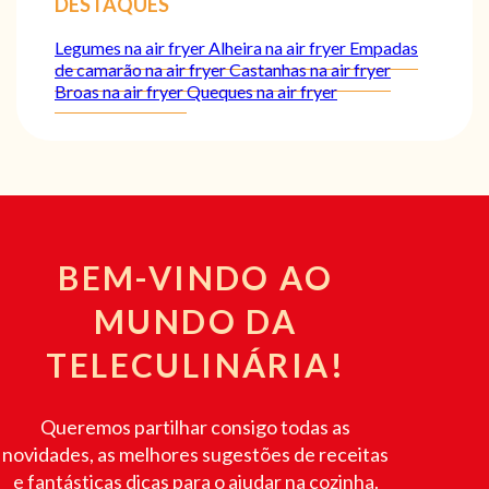
DESTAQUES
Legumes na air fryer
Alheira na air fryer
Empadas
de camarão na air fryer
Castanhas na air fryer
Broas na air fryer
Queques na air fryer
BEM-VINDO AO
MUNDO DA
TELECULINÁRIA!
Queremos partilhar consigo todas as
novidades, as melhores sugestões de receitas
e fantásticas dicas para o ajudar na cozinha.