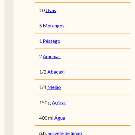
10
Uvas
5
Morangos
1
Pêssego
2
Ameixas
1/2
Abacaxi
1/4
Melão
150 g
Açúcar
400 ml
Água
q.b.
Sorvete de limão