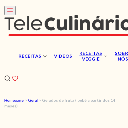
RECEITAS
SOBR
RECEITAS
VÍDEOS
VEGGIE
NÓ
Homepage
>
Geral
>
Gelados de fruta ( bebé a partir dos 14
RECEITAS
meses)
VÍDEOS