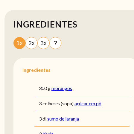
INGREDIENTES
1x
2x
3x
?
Ingredientes
300 g
morangos
3 colheres (sopa)
açúcar em pó
3 dl
sumo de laranja
3
kiwis