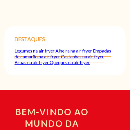
DESTAQUES
Legumes na air fryer
Alheira na air fryer
Empadas
de camarão na air fryer
Castanhas na air fryer
Broas na air fryer
Queques na air fryer
BEM-VINDO AO
MUNDO DA