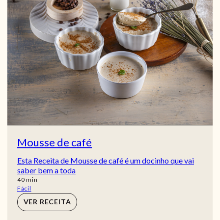
Mousse de café
Esta Receita de Mousse de café é um docinho que vai
saber bem a toda
min
40
min
Fácil
VER RECEITA