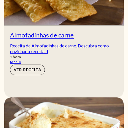
Almofadinhas de carne
Receita de Almofadinhas de carne. Descubra como
cozinhar a receita d
hora
1
hora
Médio
VER RECEITA