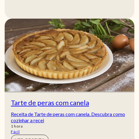
Tarte de peras com canela
Receita de Tarte de peras com canela. Descubra como
cozinhar a recei
hora
1
hora
Fácil