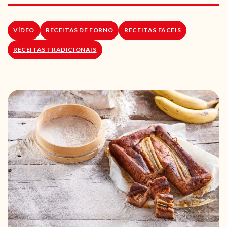
RECEITAS VEGGIE
SOBRE NÓS
VÍDEO
RECEITAS DE FORNO
RECEITAS FACEIS
RECEITAS TRADICIONAIS
LOJA ONLINE
BLOG