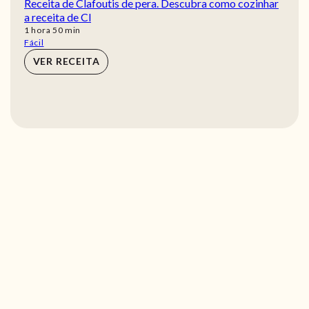
Receita de Clafoutis de pera. Descubra como cozinhar
a receita de Cl
hora
min
1
hora
50
min
Fácil
VER RECEITA