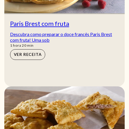
Paris Brest com fruta
Descubra como preparar o doce francês Paris Brest
com fruta! Uma sob
hora
min
1
hora
20
min
VER RECEITA