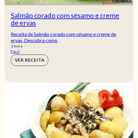
Salmão corado com sésamo e creme
de ervas
Receita de Salmão corado com sésamo e creme de
ervas. Descubra como
hora
1
hora
Fácil
VER RECEITA