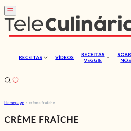
RECEITAS
SOBR
RECEITAS
VÍDEOS
VEGGIE
NÓ
Homepage
>
crème fraîche
RECEITAS
CRÈME FRAÎCHE
VÍDEOS