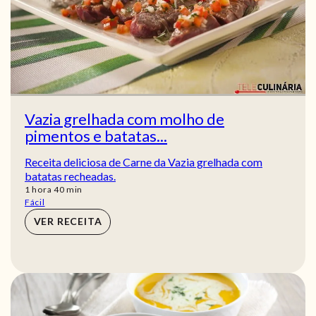
Vazia grelhada com molho de
pimentos e batatas...
Receita deliciosa de Carne da Vazia grelhada com
batatas recheadas.
hora
min
1
hora
40
min
Fácil
VER RECEITA