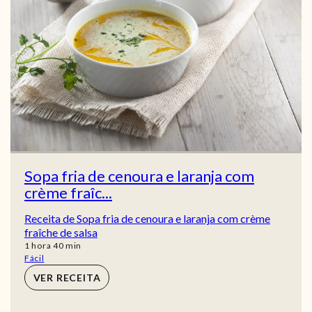
Sopa fria de cenoura e laranja com
crème fraîc...
Receita de Sopa fria de cenoura e laranja com crème
fraîche de salsa
hora
min
1
hora
40
min
Fácil
VER RECEITA