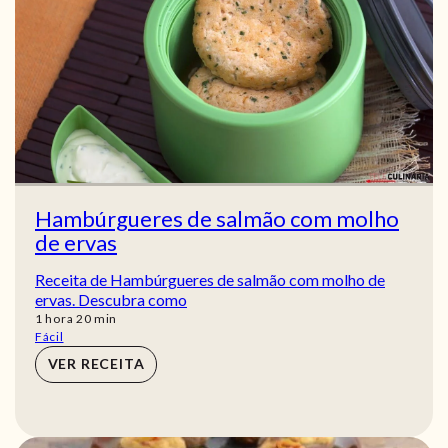
Hambúrgueres de salmão com molho
de ervas
Receita de Hambúrgueres de salmão com molho de
ervas. Descubra como
hora
min
1
hora
20
min
Fácil
VER RECEITA