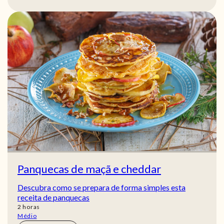
Panquecas de maçã e cheddar
Descubra como se prepara de forma simples esta
receita de panquecas
horas
2
horas
Médio