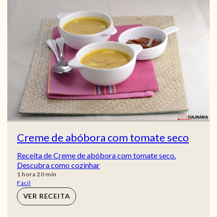
Creme de abóbora com tomate seco
Receita de Creme de abóbora com tomate seco.
Descubra como cozinhar
hora
min
1
hora
20
min
Fácil
VER RECEITA