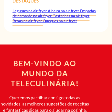
DESTAQUES
Legumes na air fryer
Alheira na air fryer
Empadas
de camarão na air fryer
Castanhas na air fryer
Broas na air fryer
Queques na air fryer
BEM-VINDO AO
MUNDO DA
TELECULINÁRIA!
Queremos partilhar consigo todas as
novidades, as melhores sugestões de receitas
e fantásticas dicas para o ajudar na cozinha.