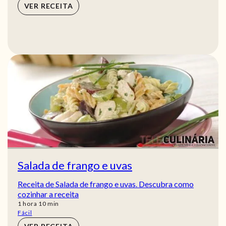
VER RECEITA
Salada de frango e uvas
Receita de Salada de frango e uvas. Descubra como
cozinhar a receita
hora
min
1
hora
10
min
Fácil