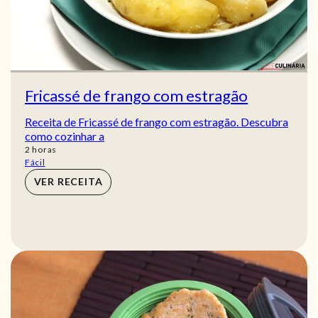
Fricassé de frango com estragão
Receita de Fricassé de frango com estragão. Descubra
como cozinhar a
horas
2
horas
Fácil
VER RECEITA