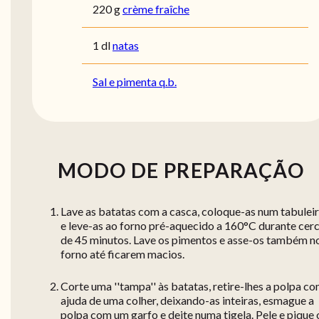
220 g
crème fraîche
1 dl
natas
Sal e pimenta q.b.
MODO DE PREPARAÇÃO
Lave as batatas com a casca, coloque-as num tabulei
e leve-as ao forno pré-aquecido a 160°C durante cer
de 45 minutos. Lave os pimentos e asse-os também n
forno até ficarem macios.
Corte uma ''tampa'' às batatas, retire-lhes a polpa c
ajuda de uma colher, deixando-as inteiras, esmague a
polpa com um garfo e deite numa tigela. Pele e pique 