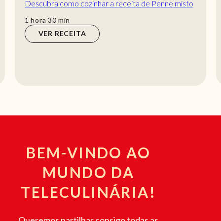
Descubra como cozinhar a receita de Penne misto
com molho de tomate de maneira prática e delicio...
hora
min
1
hora
30
min
VER RECEITA
BEM-VINDO AO
MUNDO DA
TELECULINÁRIA!
Queremos partilhar consigo todas as