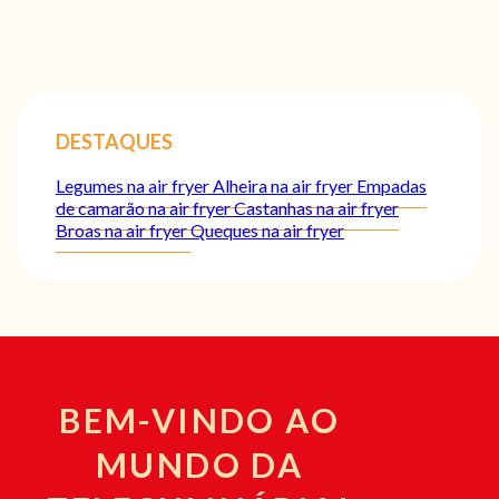
DESTAQUES
Legumes na air fryer
Alheira na air fryer
Empadas
de camarão na air fryer
Castanhas na air fryer
Broas na air fryer
Queques na air fryer
BEM-VINDO AO
MUNDO DA