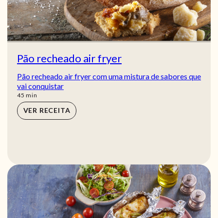
Pão recheado air fryer
Pão recheado air fryer com uma mistura de sabores que
vai conquistar
min
45
min
VER RECEITA