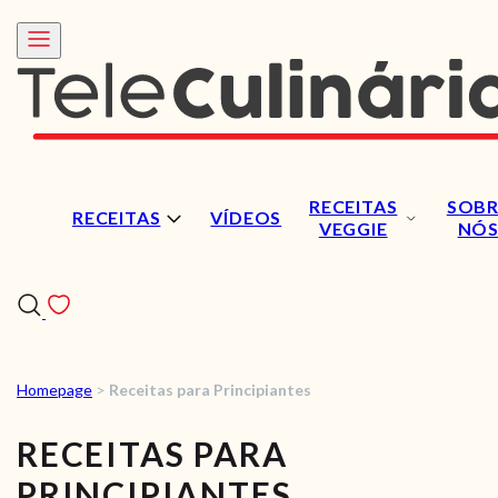
RECEITAS
SOBR
RECEITAS
VÍDEOS
VEGGIE
NÓ
Homepage
>
Receitas para Principiantes
RECEITAS
RECEITAS PARA
VÍDEOS
PRINCIPIANTES