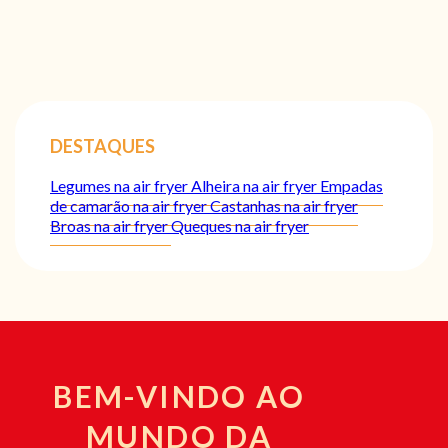
DESTAQUES
Legumes na air fryer
Alheira na air fryer
Empadas
de camarão na air fryer
Castanhas na air fryer
Broas na air fryer
Queques na air fryer
BEM-VINDO AO
MUNDO DA