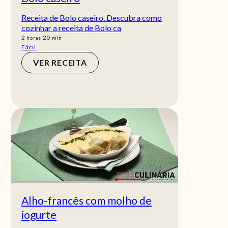
Receita de Bolo caseiro. Descubra como
cozinhar a receita de Bolo ca
horas
min
2
20
horas
min
Fácil
VER RECEITA
Alho-francês com molho de
iogurte