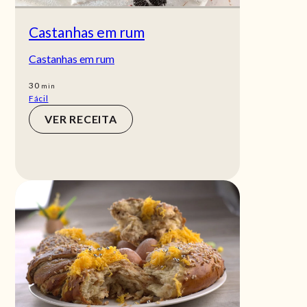
Castanhas em rum
Castanhas em rum
min
30
min
Fácil
VER RECEITA