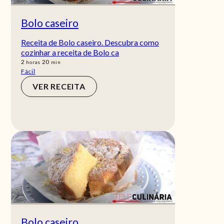
Bolo caseiro
Receita de Bolo caseiro. Descubra como
cozinhar a receita de Bolo ca
horas
min
2
20
horas
min
Fácil
VER RECEITA
Bolo caseiro