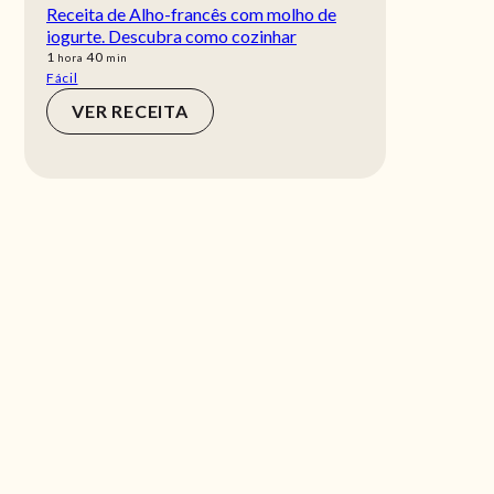
Receita de Alho-francês com molho de
iogurte. Descubra como cozinhar
hora
min
1
40
hora
min
Fácil
VER RECEITA