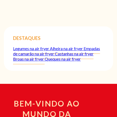
DESTAQUES
Legumes na air fryer
Alheira na air fryer
Empadas
de camarão na air fryer
Castanhas na air fryer
Broas na air fryer
Queques na air fryer
BEM-VINDO AO
MUNDO DA