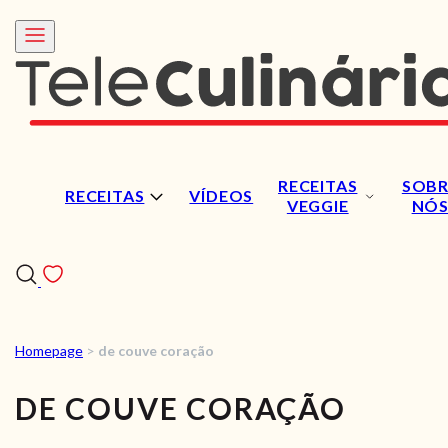
RECEITAS
SOBR
RECEITAS
VÍDEOS
VEGGIE
NÓ
Homepage
>
de couve coração
RECEITAS
DE COUVE CORAÇÃO
VÍDEOS