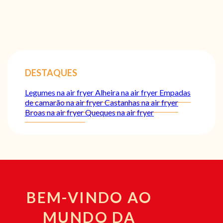
DESTAQUES
Legumes na air fryer
Alheira na air fryer
Empadas
de camarão na air fryer
Castanhas na air fryer
Broas na air fryer
Queques na air fryer
BEM-VINDO AO
MUNDO DA