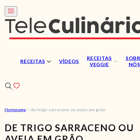
RECEITAS
SOBR
RECEITAS
VÍDEOS
VEGGIE
NÓ
Homepage
>
de trigo sarraceno ou aveia em grão
RECEITAS
DE TRIGO SARRACENO OU
VÍDEOS
AVEIA EM GRÃO