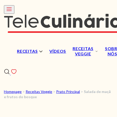
RECEITAS
SOBR
RECEITAS
VÍDEOS
VEGGIE
NÓ
Homepage
>
Receitas Veggie
>
Prato Principal
>
Salada de maçã
RECEITAS
e frutos do bosque
VÍDEOS