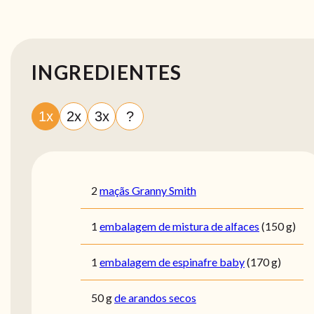
INGREDIENTES
1x
2x
3x
?
2
maçãs Granny Smith
1
embalagem de mistura de alfaces
(150 g)
1
embalagem de espinafre baby
(170 g)
50
g
de arandos secos