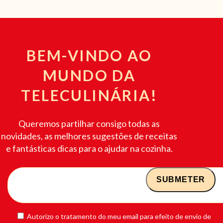
BEM-VINDO AO
MUNDO DA
TELECULINÁRIA!
Queremos partilhar consigo todas as
novidades, as melhores sugestões de receitas
e fantásticas dicas para o ajudar na cozinha.
Autorizo o tratamento do meu email para efeito de envio de