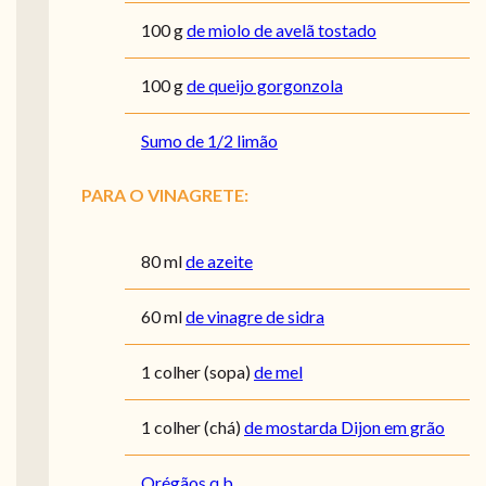
100
g
de miolo de avelã tostado
100
g
de queijo gorgonzola
Sumo de 1/2 limão
PARA O VINAGRETE:
80
ml
de azeite
60
ml
de vinagre de sidra
1
colher (sopa)
de mel
1
colher (chá)
de mostarda Dijon em grão
Orégãos q.b.