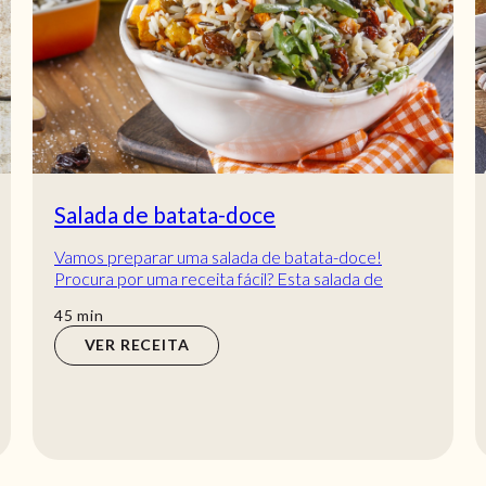
Salada de batata-doce
Vamos preparar uma salada de batata-doce!
Procura por uma receita fácil? Esta salada de
batata-doce é uma delícia e prepara-se em apenas
min
45
min
45...
VER RECEITA