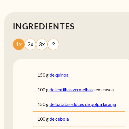
INGREDIENTES
1x
2x
3x
?
150
g
de quinoa
100
g
de lentilhas vermelhas
sem casca
150
g
de batatas-doces de polpa laranja
100
g
de cebola