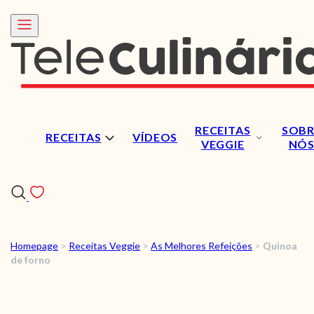
RECEITAS
SOBR
RECEITAS
VÍDEOS
VEGGIE
NÓ
Homepage
>
Receitas Veggie
>
As Melhores Refeições
>
Quinoa
RECEITAS
de forno
VÍDEOS