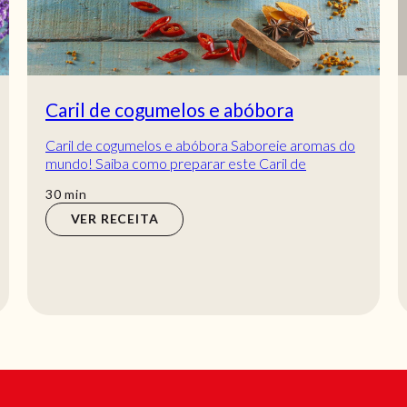
Caril de cogumelos e abóbora
Caril de cogumelos e abóbora Saboreie aromas do
mundo! Saiba como preparar este Caril de
cogumelos é uma receita cremosa, repleta de
min
30
min
vegetai...
VER RECEITA