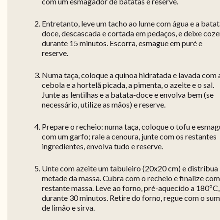
com um esmagador de batatas e reserve.
Entretanto, leve um tacho ao lume com água e a batat
doce, descascada e cortada em pedaços, e deixe coze
durante 15 minutos. Escorra, esmague em puré e
reserve.
Numa taça, coloque a quinoa hidratada e lavada com 
cebola e a hortelã picada, a pimenta, o azeite e o sal.
Junte as lentilhas e a batata-doce e envolva bem (se
necessário, utilize as mãos) e reserve.
Prepare o recheio: numa taça, coloque o tofu e esma
com um garfo; rale a cenoura, junte com os restantes
ingredientes, envolva tudo e reserve.
Unte com azeite um tabuleiro (20x20 cm) e distribua
metade da massa. Cubra com o recheio e finalize com
restante massa. Leve ao forno, pré-aquecido a 180ºC,
durante 30 minutos. Retire do forno, regue com o su
de limão e sirva.