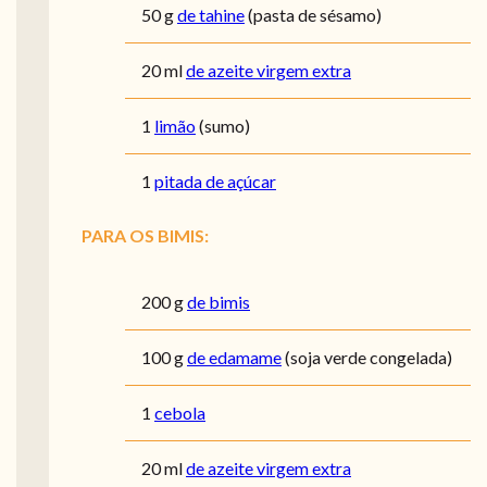
50
g
de tahine
(pasta de sésamo)
20
ml
de azeite virgem extra
1
limão
(sumo)
1
pitada de açúcar
PARA OS BIMIS:
200
g
de bimis
100
g
de edamame
(soja verde congelada)
1
cebola
20
ml
de azeite virgem extra