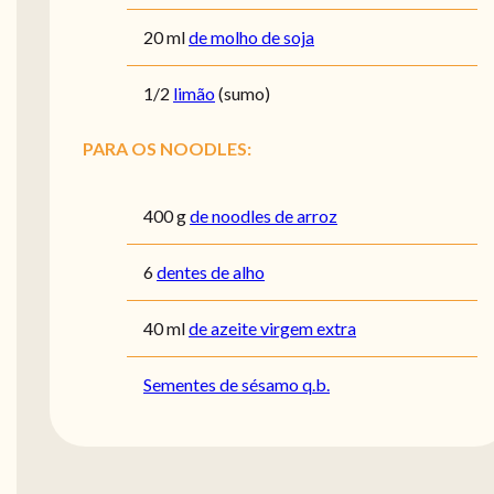
20
ml
de molho de soja
1/2
limão
(sumo)
PARA OS NOODLES:
400
g
de noodles de arroz
6
dentes de alho
40
ml
de azeite virgem extra
Sementes de sésamo q.b.