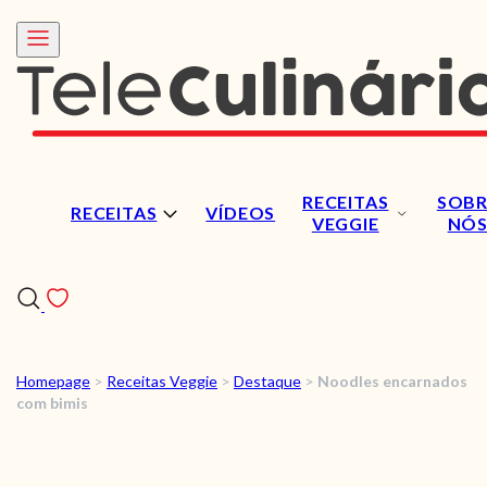
RECEITAS
SOBR
RECEITAS
VÍDEOS
VEGGIE
NÓ
Homepage
>
Receitas Veggie
>
Destaque
>
Noodles encarnados
RECEITAS
com bimis
VÍDEOS