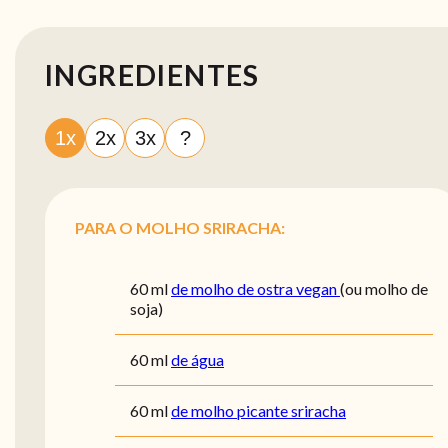
INGREDIENTES
1x
2x
3x
?
PARA O MOLHO SRIRACHA:
60
ml
de molho de ostra vegan
(ou molho de
soja)
60
ml
de água
60
ml
de molho picante sriracha