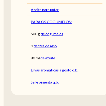
Azeite para untar
PARA OS COGUMELOS:
500
g
de cogumelos
3
dentes de alho
80
ml
de azeite
Ervas aromáticas a gosto q.b.
Sal e pimenta q.b.