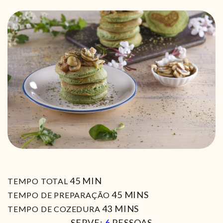
MIN
45
MIN
TEMPO TOTAL
MIN
45
MINS
TEMPO DE PREPARAÇÃO
MIN
43
MINS
TEMPO DE COZEDURA
SERVE:
6
PESSOAS