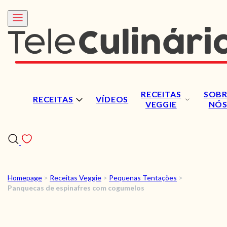
RECEITAS
SOBR
RECEITAS
VÍDEOS
VEGGIE
NÓ
Homepage
>
Receitas Veggie
>
Pequenas Tentações
>
RECEITAS
Panquecas de espinafres com cogumelos
VÍDEOS