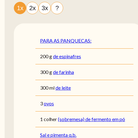
1x
2x
3x
?
PARA AS PANQUECAS:
200
g
de espinafres
300
g
de farinha
300
ml
de leite
3
ovos
1
colher
(sobremesa) de fermento em pó
Sal e pimenta q.b.