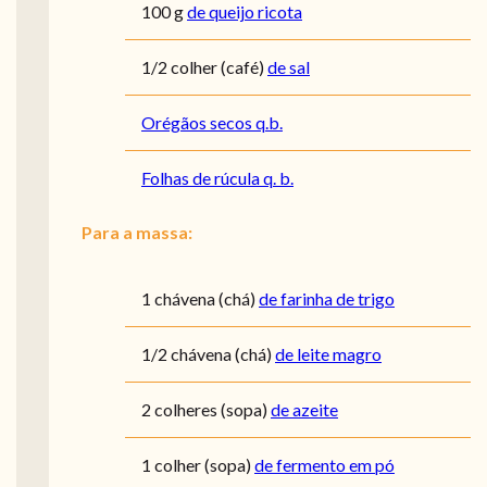
100
g
de queijo ricota
1/2
colher (café)
de sal
Orégãos secos q.b.
Folhas de rúcula q. b.
Para a massa:
1
chávena (chá)
de farinha de trigo
1/2
chávena (chá)
de leite magro
2
colheres (sopa)
de azeite
1
colher (sopa)
de fermento em pó