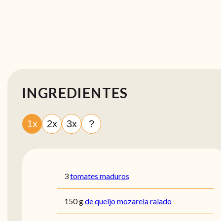
INGREDIENTES
1x
2x
3x
?
3
tomates maduros
150
g
de queijo mozarela ralado