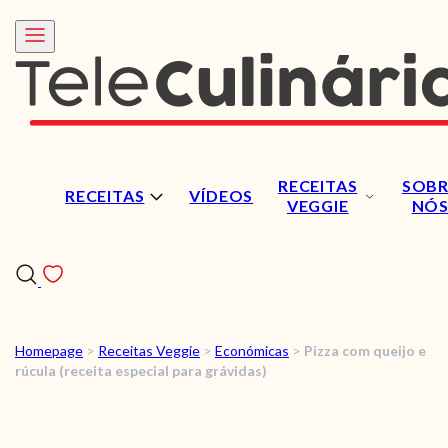
RECEITAS
SOBR
RECEITAS
VÍDEOS
VEGGIE
NÓ
Homepage
>
Receitas Veggie
>
Económicas
>
Pizza com queijo e
RECEITAS
rúcula (receita especial para grávidas)
VÍDEOS