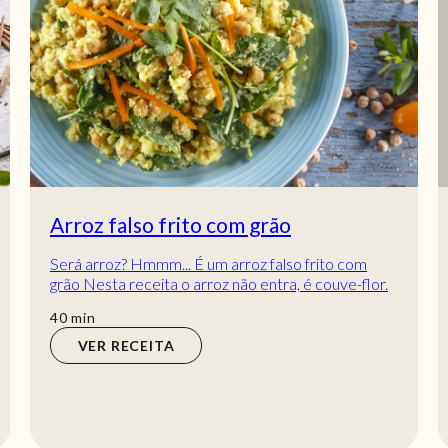
Arroz falso frito com grão
Será arroz? Hmmm... É um arroz falso frito com
grão Nesta receita o arroz não entra, é couve-flor.
Deixe os seus convidados de boca aberta c...
min
40
min
VER RECEITA