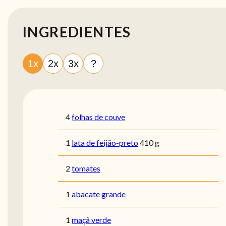
INGREDIENTES
1x
2x
3x
?
4
folhas de couve
1
lata de feijão-preto
410 g
2
tomates
1
abacate grande
1
maçã verde