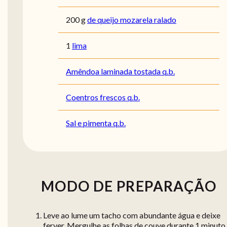
200
g
de queijo mozarela ralado
1
lima
Amêndoa laminada tostada q.b.
Coentros frescos q.b.
Sal e pimenta q.b.
MODO DE PREPARAÇÃO
Leve ao lume um tacho com abundante água e deixe
ferver. Mergulhe as folhas de couve durante 1 minuto.