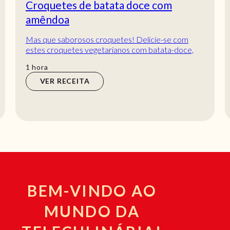
Croquetes de batata doce com
amêndoa
Mas que saborosos croquetes! Delicie-se com
estes croquetes vegetarianos com batata-doce,
queijo e amêndoa. Fazem o petisco ideal para
hora
1
hora
qualq...
VER RECEITA
BEM-VINDO AO
MUNDO DA