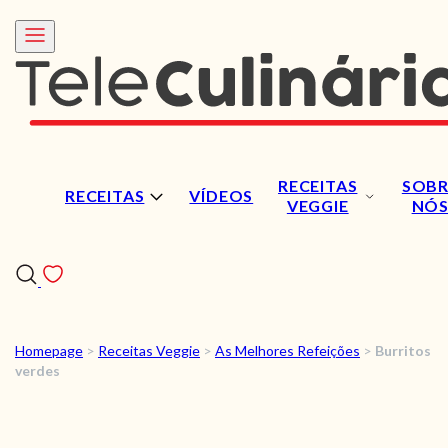
RECEITAS
SOBR
RECEITAS
VÍDEOS
VEGGIE
NÓ
Homepage
>
Receitas Veggie
>
As Melhores Refeições
>
Burritos
RECEITAS
verdes
VÍDEOS