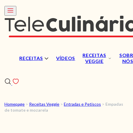
RECEITAS
SOBR
RECEITAS
VÍDEOS
VEGGIE
NÓ
Homepage
>
Receitas Veggie
>
Entradas e Petiscos
>
Empadas
RECEITAS
de tomate e mozarela
VÍDEOS