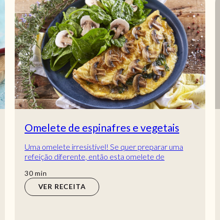
Omelete de espinafres e vegetais
Uma omelete irresistível! Se quer preparar uma
refeição diferente, então esta omelete de
espinafres e vegetais é uma excelente opção! Não
min
30
min
há...
VER RECEITA