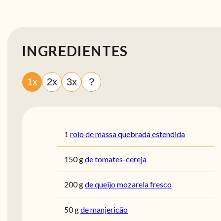
INGREDIENTES
1x
2x
3x
?
1
rolo de massa quebrada estendida
150
g
de tomates-cereja
200
g
de queijo mozarela fresco
50
g
de manjericão