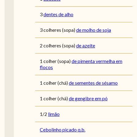
3
dentes de alho
3
colheres (sopa)
de molho de soja
2
colheres (sopa)
de azeite
1
colher (sopa)
de pimenta vermelha em
flocos
1
colher (chá)
de sementes de sésamo
1
colher (chá)
de gengibre em pó
1/2
limão
Cebolinho picado q.b.