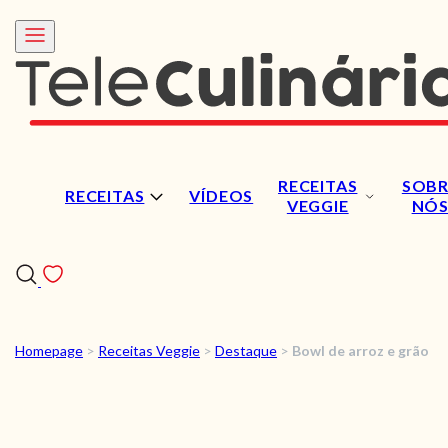
RECEITAS
SOBR
RECEITAS
VÍDEOS
VEGGIE
NÓ
Homepage
>
Receitas Veggie
>
Destaque
>
Bowl de arroz e grão
RECEITAS
VÍDEOS