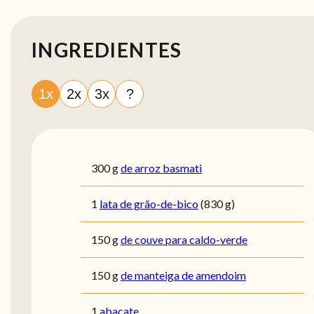
INGREDIENTES
1x
2x
3x
?
300
g
de arroz basmati
1
lata de grão-de-bico
(830 g)
150
g
de couve para caldo-verde
150
g
de manteiga de amendoim
1
abacate