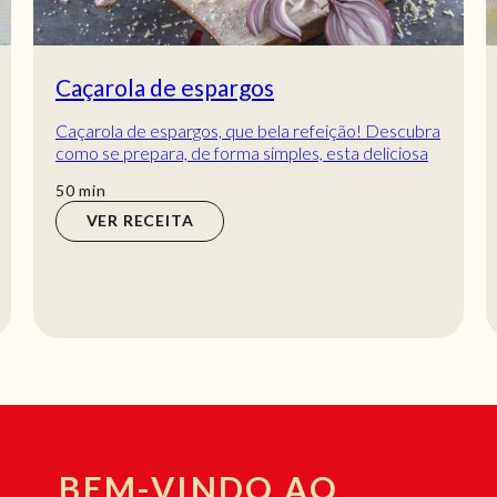
Wraps de ovo mexido e abacate
Receitas rápidas e saborosas! Experimente estes
wraps de ovo mexido e abacate Hoje é dia de
provar esta deliciosa receita de wraps de ovo me...
min
15
min
VER RECEITA
BEM-VINDO AO