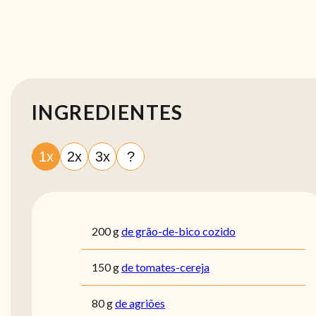
INGREDIENTES
1x
2x
3x
?
200
g
de grão-de-bico cozido
150
g
de tomates-cereja
80
g
de agriões