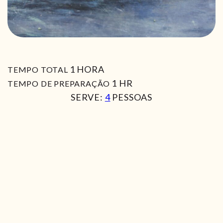
HORA
1
HORA
TEMPO TOTAL
HORA
1
HR
TEMPO DE PREPARAÇÃO
SERVE:
4
PESSOAS