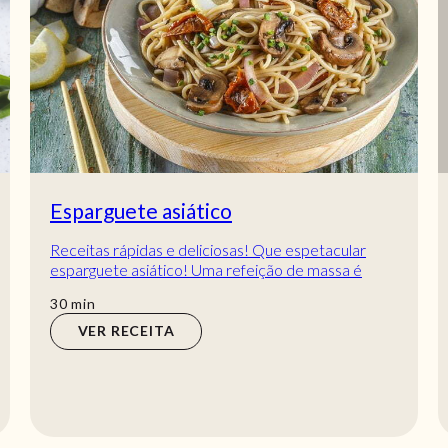
Esparguete asiático
Receitas rápidas e deliciosas! Que espetacular
esparguete asiático! Uma refeição de massa é
sempre uma tentação e esta receita com sabores
min
30
min
a...
VER RECEITA