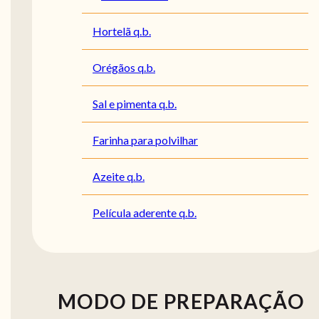
Hortelã q.b.
Orégãos q.b.
Sal e pimenta q.b.
Farinha para polvilhar
Azeite q.b.
Película aderente q.b.
MODO DE PREPARAÇÃO