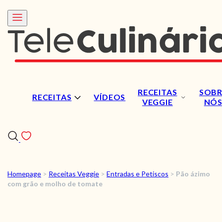
RECEITAS
SOBR
RECEITAS
VÍDEOS
VEGGIE
NÓ
Homepage
>
Receitas Veggie
>
Entradas e Petiscos
>
Pão ázimo
RECEITAS
com grão e molho de tomate
VÍDEOS