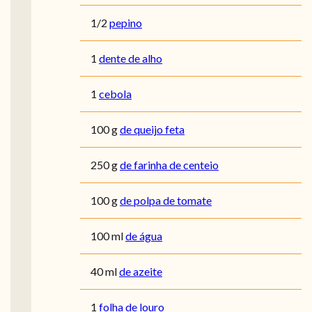
1/2
pepino
1
dente de alho
1
cebola
100
g
de queijo feta
250
g
de farinha de centeio
100
g
de polpa de tomate
100
ml
de água
40
ml
de azeite
1
folha de louro