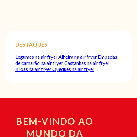
DESTAQUES
Legumes na air fryer
Alheira na air fryer
Empadas
de camarão na air fryer
Castanhas na air fryer
Broas na air fryer
Queques na air fryer
BEM-VINDO AO
MUNDO DA