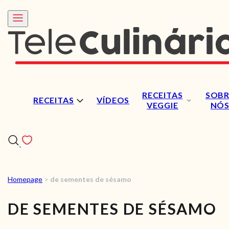
RECEITAS
SOBR
RECEITAS
VÍDEOS
VEGGIE
NÓ
Homepage
>
de sementes de sésamo
RECEITAS
DE SEMENTES DE SÉSAMO
VÍDEOS