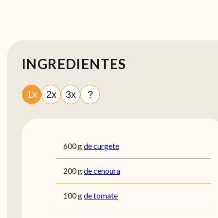
INGREDIENTES
1x
2x
3x
?
600
g
de curgete
200
g
de cenoura
100
g
de tomate