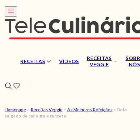
RECEITAS
SOBR
RECEITAS
VÍDEOS
VEGGIE
NÓ
Homepage
>
Receitas Veggie
>
As Melhores Refeições
>
Bolo
RECEITAS
salgado de cenoura e curgete
VÍDEOS