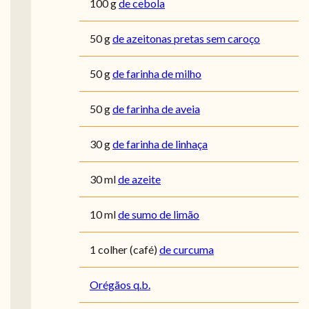
100
g
de cebola
50
g
de azeitonas pretas sem caroço
50
g
de farinha de milho
50
g
de farinha de aveia
30
g
de farinha de linhaça
30
ml
de azeite
10
ml
de sumo de limão
1
colher (café)
de curcuma
Orégãos q.b.