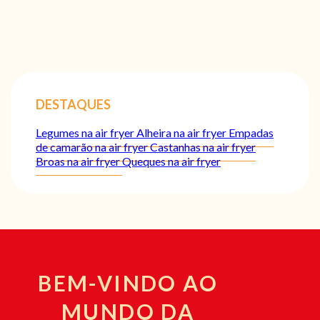
DESTAQUES
Legumes na air fryer
Alheira na air fryer
Empadas
de camarão na air fryer
Castanhas na air fryer
Broas na air fryer
Queques na air fryer
BEM-VINDO AO
MUNDO DA