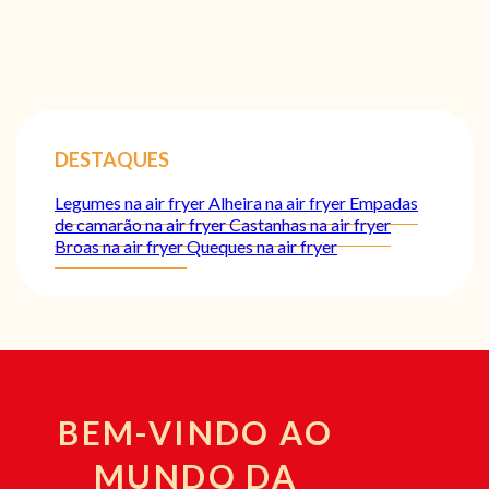
DESTAQUES
Legumes na air fryer
Alheira na air fryer
Empadas
de camarão na air fryer
Castanhas na air fryer
Broas na air fryer
Queques na air fryer
BEM-VINDO AO
MUNDO DA