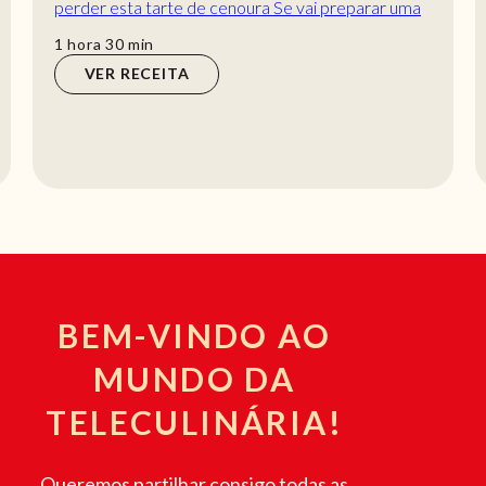
perder esta tarte de cenoura Se vai preparar uma
receita, saiba que esta tarte de cenoura é muit...
hora
min
1
hora
30
min
VER RECEITA
BEM-VINDO AO
MUNDO DA
TELECULINÁRIA!
Queremos partilhar consigo todas as