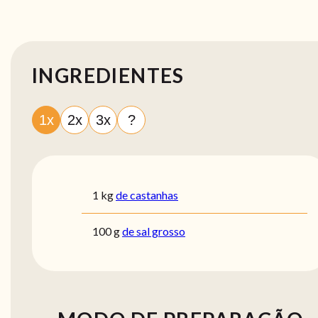
INGREDIENTES
1x
2x
3x
?
1
kg
de castanhas
100
g
de sal grosso