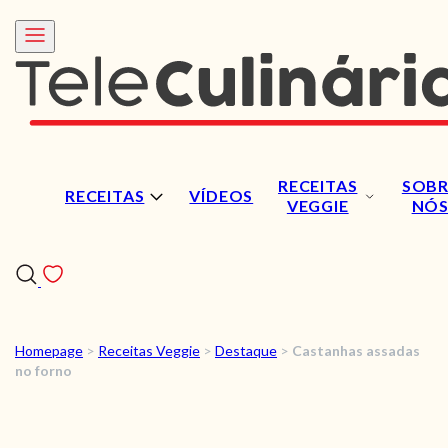
RECEITAS
SOBR
RECEITAS
VÍDEOS
VEGGIE
NÓ
Homepage
>
Receitas Veggie
>
Destaque
>
Castanhas assadas
RECEITAS
no forno
VÍDEOS