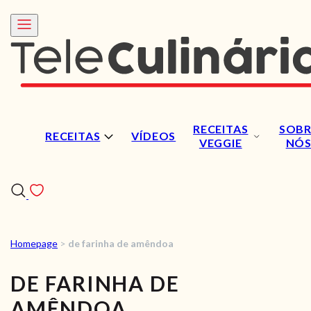
RECEITAS
SOBR
RECEITAS
VÍDEOS
VEGGIE
NÓ
Homepage
>
de farinha de amêndoa
RECEITAS
DE FARINHA DE
VÍDEOS
AMÊNDOA