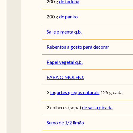
200
g
de farinha
200
g
de panko
Sal e pimenta q.b.
Rebentos a gosto para decorar
Papel vegetal q.b.
PARA O MOLHO:
3
iogurtes gregos naturais
125 g cada
2
colheres (sopa)
de salsa picada
Sumo de 1/2 limão