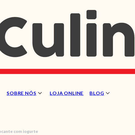
SOBRE NÓS
LOJA ONLINE
BLOG
ocante com iogurte