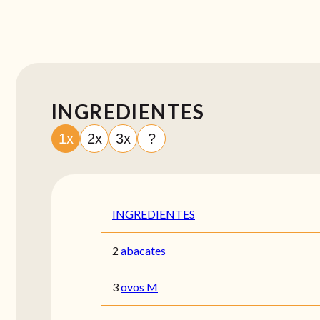
INGREDIENTES
1x
2x
3x
?
INGREDIENTES
2
abacates
3
ovos M