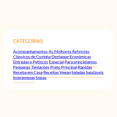
CATEGORIAS
Acompanhamentos
As Melhores Refeições
Clássicos de Cozinha
Destaque
Económicas
Entradas e Petiscos
Especial
Para principiantes
Pequenas Tentações
Prato Principal
Rápidas
Receba em Casa
Receitas Vegan
Saladas
Saudáveis
Sobremesas
Sopas