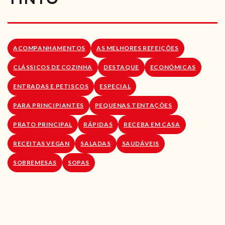
RECEITAS VEGGIE
SOBRE NÓS
ACOMPANHAMENTOS
AS MELHORES REFEIÇÕES
LOJA ONLINE
CLÁSSICOS DE COZINHA
DESTAQUE
ECONÓMICAS
BLOG
ENTRADAS E PETISCOS
ESPECIAL
PARA PRINCIPIANTES
PEQUENAS TENTAÇÕES
PRATO PRINCIPAL
RÁPIDAS
RECEBA EM CASA
RECEITAS VEGAN
SALADAS
SAUDÁVEIS
SOBREMESAS
SOPAS