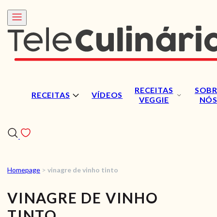
RECEITAS
SOBR
RECEITAS
VÍDEOS
VEGGIE
NÓ
Homepage
>
vinagre de vinho tinto
RECEITAS
VINAGRE DE VINHO
VÍDEOS
TINTO