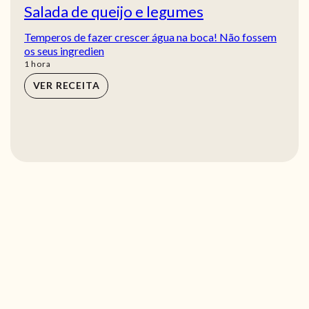
Salada de queijo e legumes
Temperos de fazer crescer água na boca! Não fossem
os seus ingredien
hora
1
hora
VER RECEITA