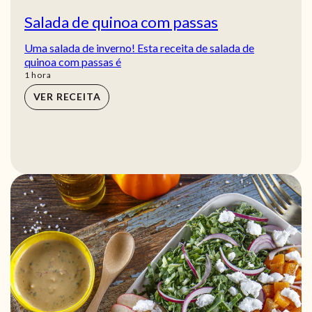
Salada de quinoa com passas
Uma salada de inverno! Esta receita de salada de
quinoa com passas é
hora
1
hora
VER RECEITA