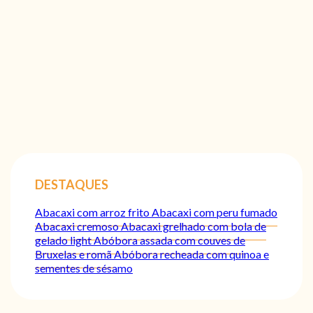
DESTAQUES
Abacaxi com arroz frito
Abacaxi com peru fumado
Abacaxi cremoso
Abacaxi grelhado com bola de
gelado light
Abóbora assada com couves de
Bruxelas e romã
Abóbora recheada com quinoa e
sementes de sésamo