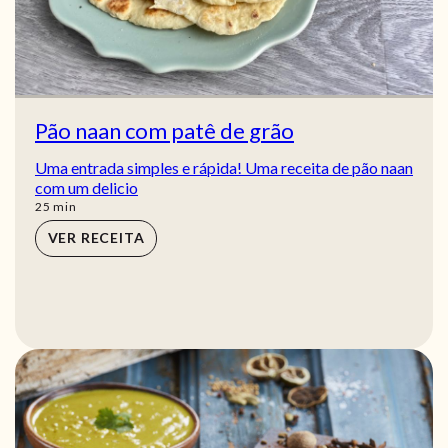
Pão naan com patê de grão
Uma entrada simples e rápida! Uma receita de pão naan
com um delicio
min
25
min
VER RECEITA