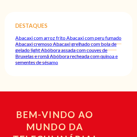
DESTAQUES
Abacaxi com arroz frito
Abacaxi com peru fumado
Abacaxi cremoso
Abacaxi grelhado com bola de
gelado light
Abóbora assada com couves de
Bruxelas e romã
Abóbora recheada com quinoa e
sementes de sésamo
BEM-VINDO AO
MUNDO DA