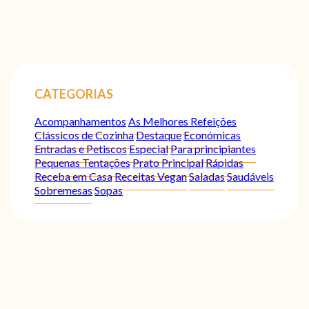
CATEGORIAS
Acompanhamentos
As Melhores Refeições
Clássicos de Cozinha
Destaque
Económicas
Entradas e Petiscos
Especial
Para principiantes
Pequenas Tentações
Prato Principal
Rápidas
Receba em Casa
Receitas Vegan
Saladas
Saudáveis
Sobremesas
Sopas