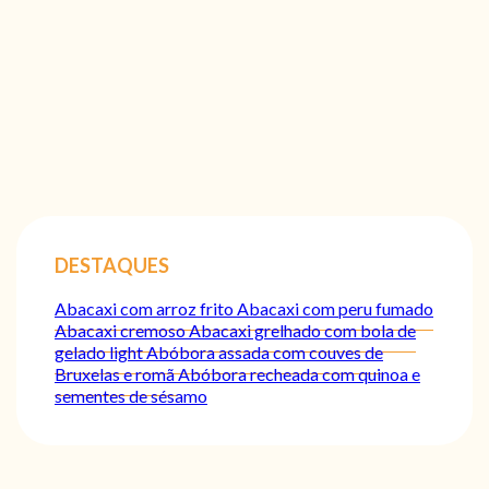
DESTAQUES
Abacaxi com arroz frito
Abacaxi com peru fumado
Abacaxi cremoso
Abacaxi grelhado com bola de
gelado light
Abóbora assada com couves de
Bruxelas e romã
Abóbora recheada com quinoa e
sementes de sésamo