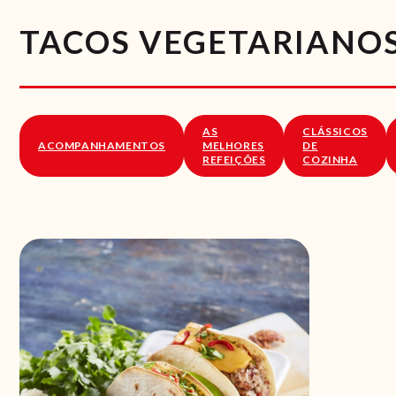
TACOS VEGETARIANO
AS
CLÁSSICOS
ACOMPANHAMENTOS
MELHORES
DE
REFEIÇÕES
COZINHA