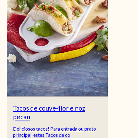
Tacos de couve-flor e noz
pecan
Deliciosos tacos! Para entrada ou prato
principal, estes Tacos de co