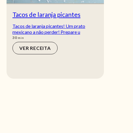
Tacos de laranja picantes
Tacos de laranja picantes! Um prato
mexicano a não perder! Prepare u
min
30
min
VER RECEITA