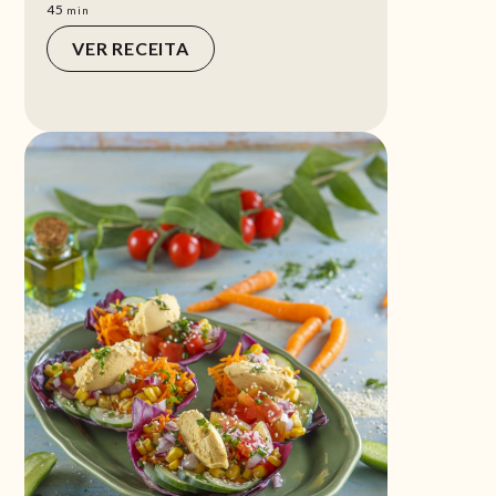
min
45
min
VER RECEITA