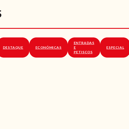
RECEITAS
S
VÍDEOS
RECEITAS VEGGIE
ENTRADAS
SOBRE NÓS
DESTAQUE
ECONÓMICAS
E
ESPECIAL
PETISCOS
LOJA ONLINE
BLOG