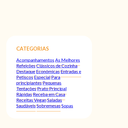
CATEGORIAS
Acompanhamentos
As Melhores
Refeições
Clássicos de Cozinha
Destaque
Económicas
Entradas e
Petiscos
Especial
Para
principiantes
Pequenas
Tentações
Prato Principal
Rápidas
Receba em Casa
Receitas Vegan
Saladas
Saudáveis
Sobremesas
Sopas