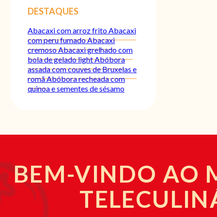
DESTAQUES
Abacaxi com arroz frito
Abacaxi
com peru fumado
Abacaxi
cremoso
Abacaxi grelhado com
bola de gelado light
Abóbora
assada com couves de Bruxelas e
romã
Abóbora recheada com
quinoa e sementes de sésamo
BEM-VINDO AO
TELECULIN