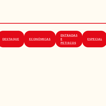
RECEITAS
VÍDEOS
RECEITAS VEGGIE
ENTRADAS
SOBRE NÓS
DESTAQUE
ECONÓMICAS
E
ESPECIAL
PETISCOS
LOJA ONLINE
BLOG