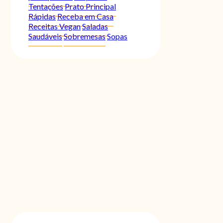
Tentações
Prato Principal
Rápidas
Receba em Casa
Receitas Vegan
Saladas
Saudáveis
Sobremesas
Sopas