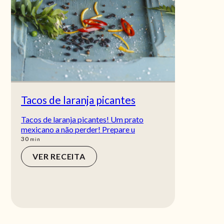
Tacos de laranja picantes
Tacos de laranja picantes! Um prato
mexicano a não perder! Prepare u
min
30
min
VER RECEITA