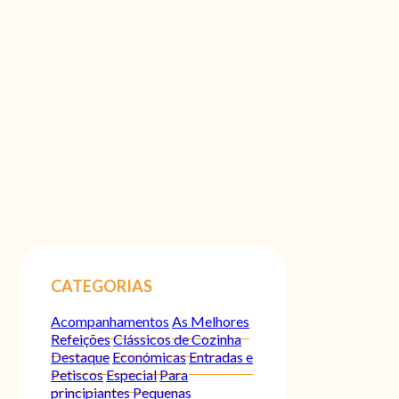
CATEGORIAS
Acompanhamentos
As Melhores
Refeições
Clássicos de Cozinha
Destaque
Económicas
Entradas e
Petiscos
Especial
Para
principiantes
Pequenas