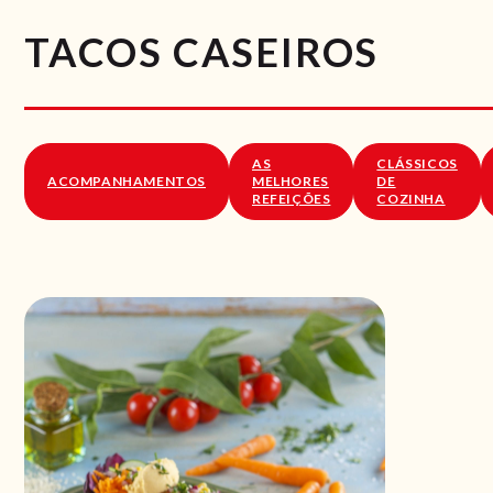
TACOS CASEIROS
AS
CLÁSSICOS
ACOMPANHAMENTOS
MELHORES
DE
REFEIÇÕES
COZINHA