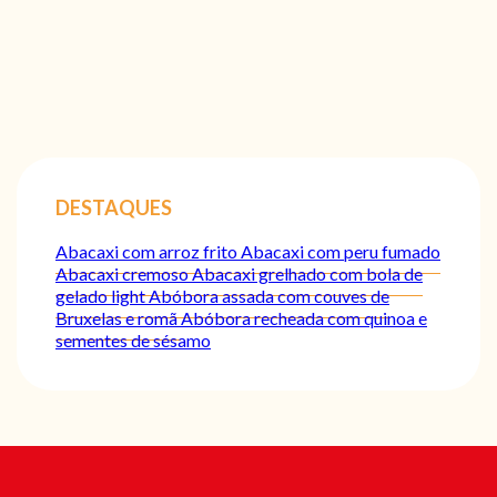
DESTAQUES
Abacaxi com arroz frito
Abacaxi com peru fumado
Abacaxi cremoso
Abacaxi grelhado com bola de
gelado light
Abóbora assada com couves de
Bruxelas e romã
Abóbora recheada com quinoa e
sementes de sésamo