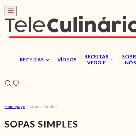
RECEITAS
SOBR
RECEITAS
VÍDEOS
VEGGIE
NÓ
Homepage
>
sopas simples
RECEITAS
SOPAS SIMPLES
VÍDEOS