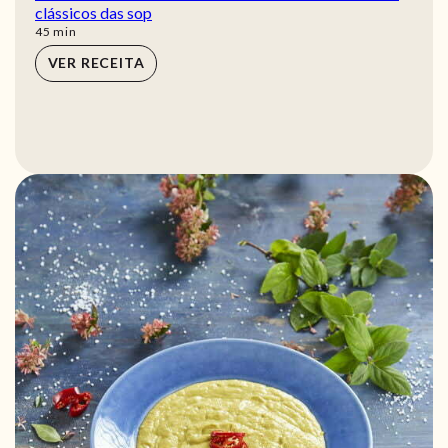
clássicos das sop
min
45
min
VER RECEITA