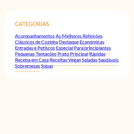
CATEGORIAS
Acompanhamentos
As Melhores Refeições
Clássicos de Cozinha
Destaque
Económicas
Entradas e Petiscos
Especial
Para principiantes
Pequenas Tentações
Prato Principal
Rápidas
Receba em Casa
Receitas Vegan
Saladas
Saudáveis
Sobremesas
Sopas