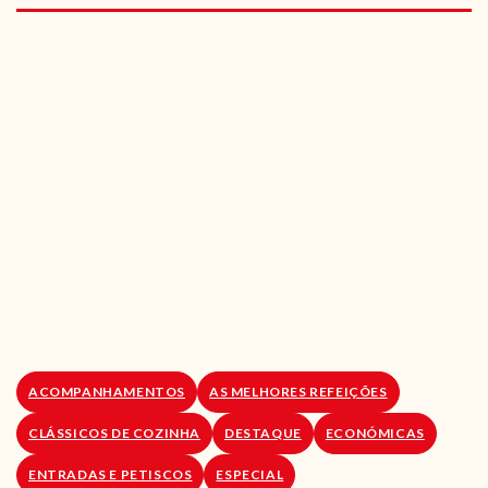
RECEITAS VEGGIE
SOBRE NÓS
LOJA ONLINE
BLOG
ACOMPANHAMENTOS
AS MELHORES REFEIÇÕES
CLÁSSICOS DE COZINHA
DESTAQUE
ECONÓMICAS
ENTRADAS E PETISCOS
ESPECIAL