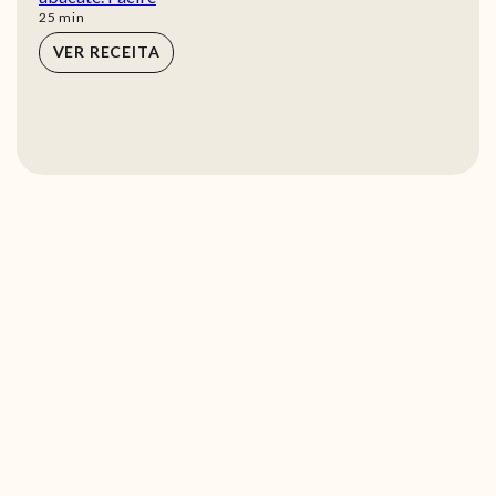
min
25
min
VER RECEITA