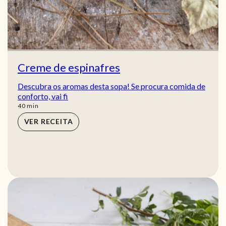
Creme de espinafres
Descubra os aromas desta sopa! Se procura comida de
conforto, vai fi
min
40
min
VER RECEITA