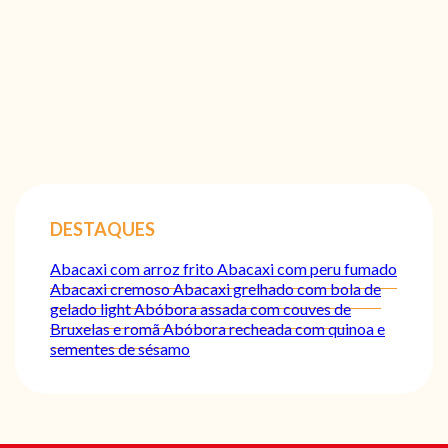
DESTAQUES
Abacaxi com arroz frito
Abacaxi com peru fumado
Abacaxi cremoso
Abacaxi grelhado com bola de
gelado light
Abóbora assada com couves de
Bruxelas e romã
Abóbora recheada com quinoa e
sementes de sésamo