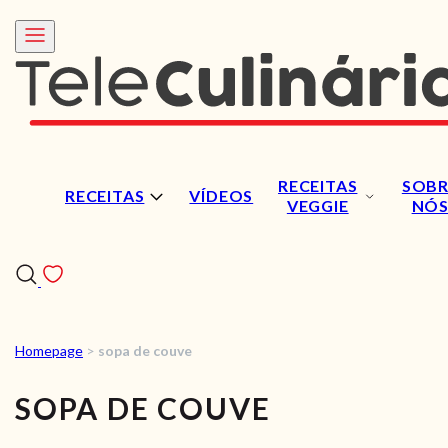
RECEITAS
SOBR
RECEITAS
VÍDEOS
VEGGIE
NÓ
Homepage
>
sopa de couve
RECEITAS
SOPA DE COUVE
VÍDEOS