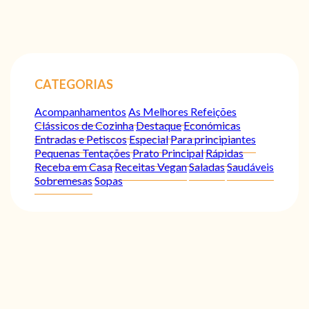
CATEGORIAS
Acompanhamentos
As Melhores Refeições
Clássicos de Cozinha
Destaque
Económicas
Entradas e Petiscos
Especial
Para principiantes
Pequenas Tentações
Prato Principal
Rápidas
Receba em Casa
Receitas Vegan
Saladas
Saudáveis
Sobremesas
Sopas