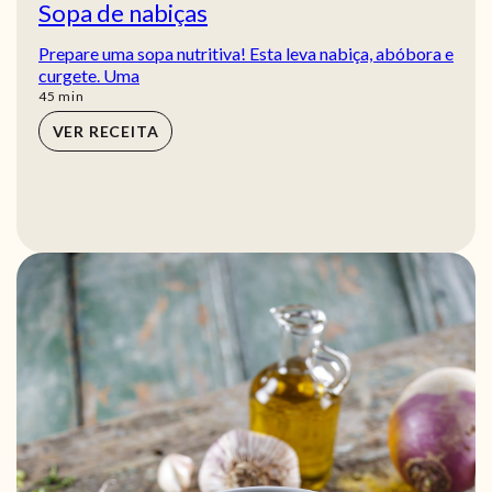
Sopa de nabiças
Prepare uma sopa nutritiva! Esta leva nabiça, abóbora e
curgete. Uma
min
45
min
VER RECEITA