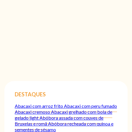
DESTAQUES
Abacaxi com arroz frito
Abacaxi com peru fumado
Abacaxi cremoso
Abacaxi grelhado com bola de
gelado light
Abóbora assada com couves de
Bruxelas e romã
Abóbora recheada com quinoa e
sementes de sésamo