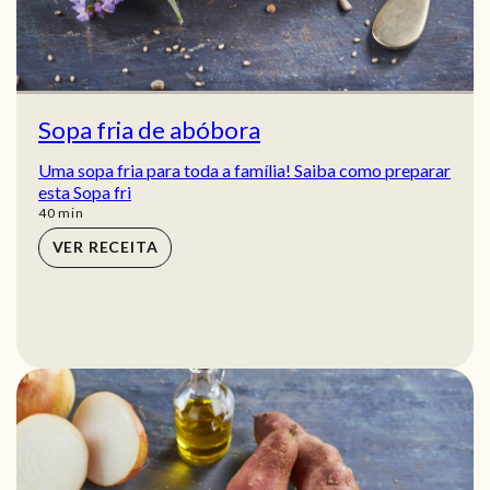
Sopa fria de abóbora
Uma sopa fria para toda a família! Saiba como preparar
esta Sopa fri
min
40
min
VER RECEITA