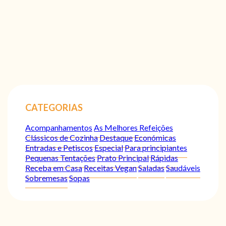
CATEGORIAS
Acompanhamentos
As Melhores Refeições
Clássicos de Cozinha
Destaque
Económicas
Entradas e Petiscos
Especial
Para principiantes
Pequenas Tentações
Prato Principal
Rápidas
Receba em Casa
Receitas Vegan
Saladas
Saudáveis
Sobremesas
Sopas