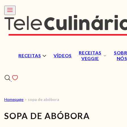
RECEITAS
SOBR
RECEITAS
VÍDEOS
VEGGIE
NÓ
Homepage
>
sopa de abóbora
RECEITAS
SOPA DE ABÓBORA
VÍDEOS