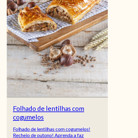
Folhado de lentilhas com
cogumelos
Folhado de lentilhas com cogumelos!
Recheio de outono! Aprenda a faz