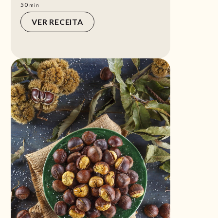
min
50
min
VER RECEITA