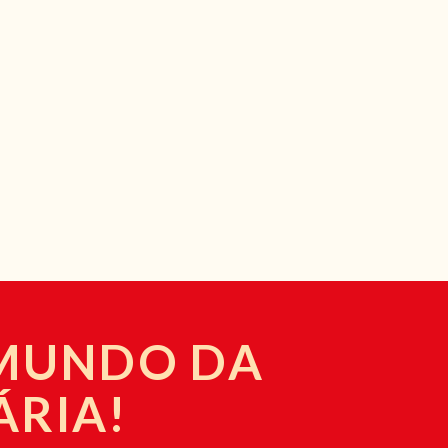
 MUNDO DA
ÁRIA!