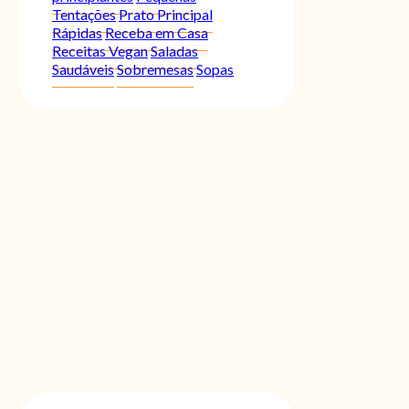
Tentações
Prato Principal
Rápidas
Receba em Casa
Receitas Vegan
Saladas
Saudáveis
Sobremesas
Sopas