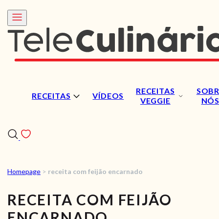
RECEITAS
SOBR
RECEITAS
VÍDEOS
VEGGIE
NÓ
Homepage
>
receita com feijão encarnado
RECEITAS
RECEITA COM FEIJÃO
VÍDEOS
ENCARNADO