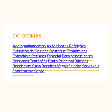
CATEGORIAS
Acompanhamentos
As Melhores Refeições
Clássicos de Cozinha
Destaque
Económicas
Entradas e Petiscos
Especial
Para principiantes
Pequenas Tentações
Prato Principal
Rápidas
Receba em Casa
Receitas Vegan
Saladas
Saudáveis
Sobremesas
Sopas