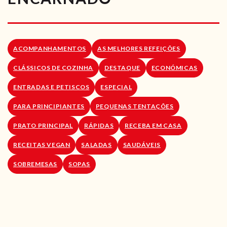
RECEITAS VEGGIE
SOBRE NÓS
ACOMPANHAMENTOS
AS MELHORES REFEIÇÕES
LOJA ONLINE
CLÁSSICOS DE COZINHA
DESTAQUE
ECONÓMICAS
BLOG
ENTRADAS E PETISCOS
ESPECIAL
PARA PRINCIPIANTES
PEQUENAS TENTAÇÕES
PRATO PRINCIPAL
RÁPIDAS
RECEBA EM CASA
RECEITAS VEGAN
SALADAS
SAUDÁVEIS
SOBREMESAS
SOPAS