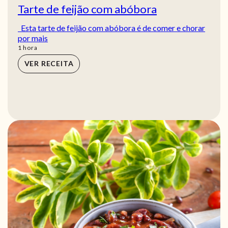
Tarte de feijão com abóbora
Esta tarte de feijão com abóbora é de comer e chorar
por mais
hora
1
hora
VER RECEITA