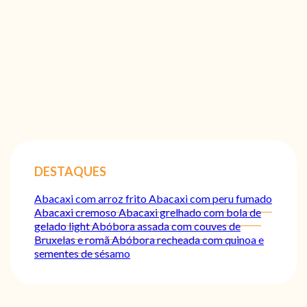
DESTAQUES
Abacaxi com arroz frito
Abacaxi com peru fumado
Abacaxi cremoso
Abacaxi grelhado com bola de
gelado light
Abóbora assada com couves de
Bruxelas e romã
Abóbora recheada com quinoa e
sementes de sésamo