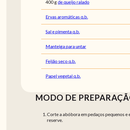
400
g
de queijo ralado
Ervas aromáticas q.b.
Sal e pimenta q.b.
Manteiga para untar
Feijão seco q.b.
Papel vegetal q.b.
MODO DE PREPARAÇ
Corte a abóbora em pedaços pequenos e e
reserve.