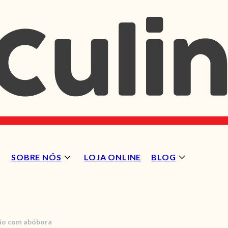
SOBRE NÓS
LOJA ONLINE
BLOG
jão com abóbora