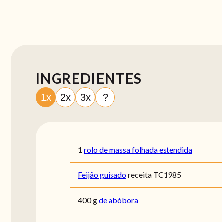
INGREDIENTES
1x
2x
3x
?
1
rolo de massa folhada estendida
Feijão guisado
receita TC1985
400
g
de abóbora