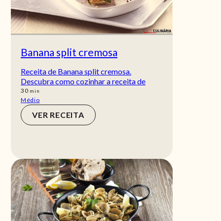
Banana split cremosa
Receita de Banana split cremosa.
Descubra como cozinhar a receita de
min
30
min
Médio
VER RECEITA