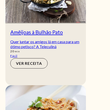
Amêijoas à Bulhão Pato
Quer juntar os amigos lá em casa para um
ótimo petisco? A Teleculiná
min
20
min
Fácil
VER RECEITA