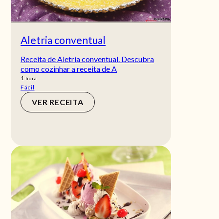
Aletria conventual
Receita de Aletria conventual. Descubra
como cozinhar a receita de A
hora
1
hora
Fácil
VER RECEITA