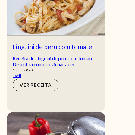
Linguini de peru com tomate
Receita de Linguini de peru com tomate.
Descubra como cozinhar a rec
hora
min
1
20
hora
min
Fácil
VER RECEITA