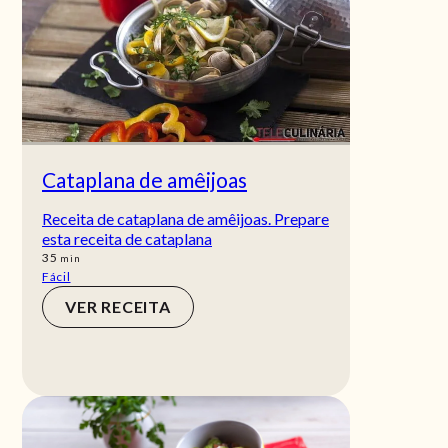
Cataplana de amêijoas
Receita de cataplana de amêijoas. Prepare
esta receita de cataplana
min
35
min
Fácil
VER RECEITA