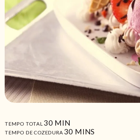
MIN
30
MIN
TEMPO TOTAL
MIN
30
MINS
TEMPO DE COZEDURA