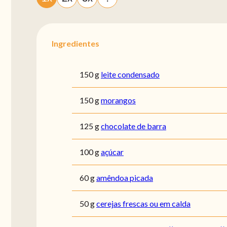
Ingredientes
150 g
leite condensado
150 g
morangos
125 g
chocolate de barra
100 g
açúcar
60 g
amêndoa picada
50 g
cerejas frescas ou em calda