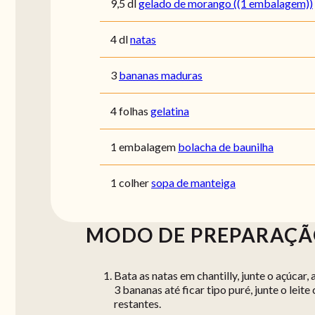
9,5 dl
gelado de morango ((1 embalagem))
4 dl
natas
3
bananas maduras
4 folhas
gelatina
1 embalagem
bolacha de baunilha
1 colher
sopa de manteiga
MODO DE PREPARAÇ
Bata as natas em chantilly, junte o açúcar
3 bananas até ficar tipo puré, junte o lei
restantes.