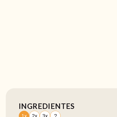
INGREDIENTES
1x
2x
3x
?